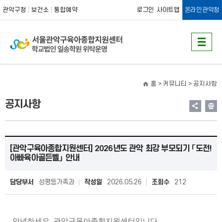
관악구청
보건소
통합예약
로그인
사이트맵
온라인관악청
홈
> 커뮤니티 >
공지사항
공지사항
[관악구육아종합지원센터] 2026년도 관악 최강 부모되기 「도전!
아빠육아골든벨」 안내
담당부서
성평등가족과
작성일
2026.05.26
조회수
212
안녕하세요. 관악구육아종합지원센터입니다.