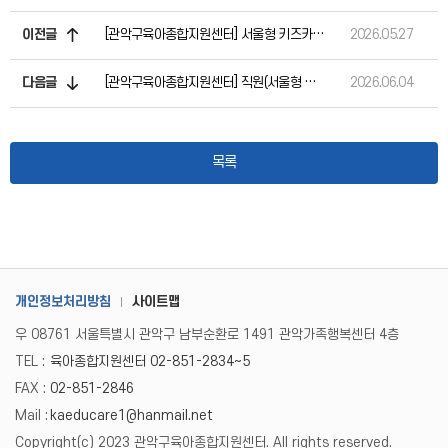
이전글
[관악구육아종합지원센터] 서울형 키즈카페 신사동점 6월 부모-자녀 프로그램 안내
2026.05.27
다음글
[관악구육아종합지원센터] 직원(서울형 키즈카페 돌봄요원) 1차 서류전형 합격자 안내
2026.06.04
목록
개인정보처리방침
사이트맵
우 08761 서울특별시 관악구 남부순환로 1491 관악가족행복센터 4층
TEL :
육아종합지원센터 02-851-2834~5
FAX :
02-851-2846
Mail :
kaeducare1@hanmail.net
Copyright(c) 2023 관악구육아종합지원센터. All rights reserved.