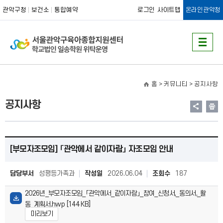
관악구청
보건소
통합예약
로그인
사이트맵
온라인관악청
홈
> 커뮤니티 >
공지사항
공지사항
[부모자조모임] 「관악에서 같이자람」 자조모임 안내
담당부서
성평등가족과
작성일
2026.06.04
조회수
187
2026년_부모자조모임_「관악에서_같이자람」_참여_신청서,_동의서,_활
동_계획서.hwp [144 KB]
미리보기