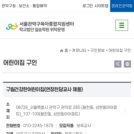
관악구청
보건소
통합예약
로그인
사이트맵
온라인관악청
홈
> 커뮤니티 > 구인정보 >
어린이집 구인
어린이집 구인
구립건강한어린이집(연장전담교사 채용)
소
08726_서울특별시 관악구 관악로 285 (봉천동, 성현동아아파
재
트)_107-103(봉천동, 성현동아아파트)
지
전화번호
010-2245-1879
모집직종
보육교사