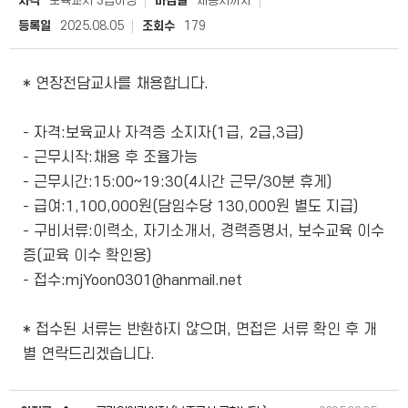
자격
보육교사 3급이상
마감일
채용시까지
등록일
2025.08.05
조회수
179
* 연장전담교사를 채용합니다.
- 자격:보육교사 자격증 소지자(1급, 2급,3급)
- 근무시작:채용 후 조율가능
- 근무시간:15:00~19:30(4시간 근무/30분 휴게)
- 급여:1,100,000원(담임수당 130,000원 별도 지급)
- 구비서류:이력소, 자기소개서, 경력증명서, 보수교육 이수
증(교육 이수 확인용)
- 접수:mjYoon0301@hanmail.net
* 접수된 서류는 반환하지 않으며, 면접은 서류 확인 후 개
별 연락드리겠습니다.