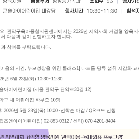
양육지원
담당부서
성평등가족과
조회수
93
행사기
큰솔아이어린이집 대강당
행사시간
10:30~11:30
참석
요. 관악구육아종합지원센터에서는 2026년 지역사회 거점형 양육지
에서 다음과 같이 진행하고자 합니다.
심과 참여를 부탁드립니다.
 [이음의 시간, 부모성장을 위한 클래스1] 나트륨·당류 섭취 저감화 교
26년 6월 23일(화) 10:30~11:30
큰솔아이어린이집 (서울 관악구 관악로30길 12)
관악구 내 어린이집 학부모 10명
 2026년 5월 28일(목) 10:00~선착순 마감 / QR코드 신청
립조앤아이어린이집) 02-883-0312 / 센터) 070-4201-8404