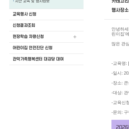
카테고리
지난 교육 및 행사정보
행사장소
교육행사 신청
신청결과조회
안녕하세
린이집'
현장학습 차량신청
많은 관
어린이집 안전진단 신청
관악가족행복센터 대강당 대여
-교육명:
-일시: 20
-장소: 
-대상: 
-교육신청:
-문의: 구