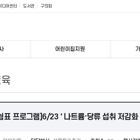
미디어센터
도서관
구의회
사
어린이집지원
교육
쉼표 프로그램]6/23 ' 나트륨·당류 섭취 저감화