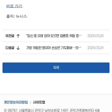
바로 가기
출처: 뉴시스
이전글
"임신 중 오래 앉아 있으면 합병증 위험 증가…많이 움직여야"
2026.05.28
다음글
가장 위험한 영유아 손상은 기도폐쇄…의약품 중독도 주의 필요
2026.05.29
목록
개인정보처리방침
사이트맵
우 08761 서울특별시 관악구 남부순환로 1491 관악가족행복센터 4층