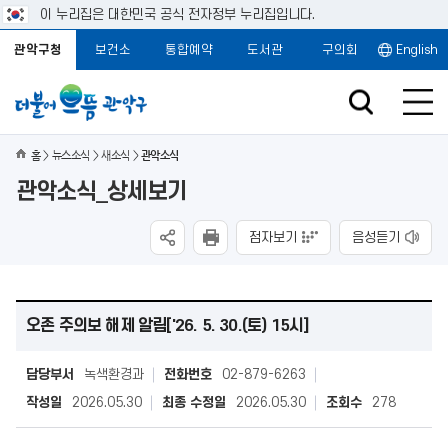
이 누리집은 대한민국 공식 전자정부 누리집입니다.
관악구청
보건소
통합예약
도서관
구의회
English
홈
뉴스소식
새소식
관악소식
관악소식_상세보기
점자보기
음성듣기
오존 주의보 해제 알림['26. 5. 30.(토) 15시]
담당부서
녹색환경과
전화번호
02-879-6263
작성일
2026.05.30
최종 수정일
2026.05.30
조회수
278