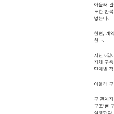
아울러 관
도한 반복
넣는다
.
한편
,
계약
한다
.
지난
6
일
자체 구
단계별 점
아울러 구
구 관계
구조
’
를 
설명했다
.