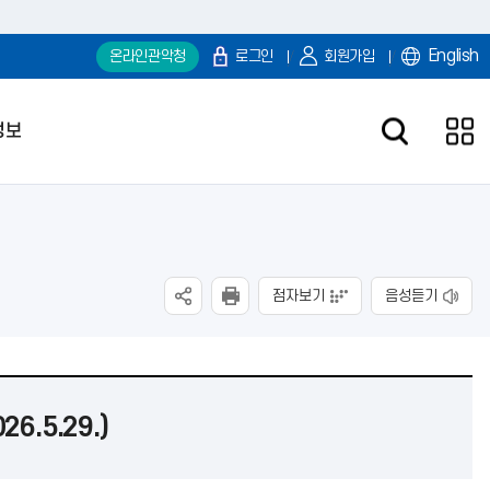
English
온라인관악청
로그인
회원가입
정보
점자보기
음성듣기
.5.29.)