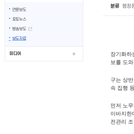
분류
행정
언론보도
포토뉴스
방송보도
보도자료
미디어
장기화하는
보를 도와
구는 상반
속 집행 
먼저 노
이바지한
전관리 조