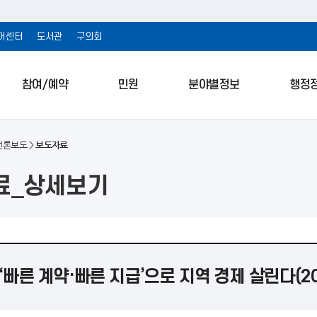
어센터
도서관
구의회
참여/예약
민원
분야별정보
행정
언론보도
보도자료
료_상세보기
‘빠른 계약·빠른 지급’으로 지역 경제 살린다(2026