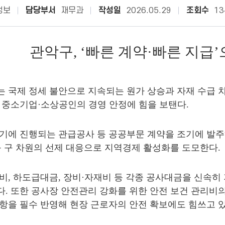
정보
담당부서
재무과
작성일
2026.05.29
조회수
13
관악구, ‘빠른 계약·빠른 지급
 국제 정세 불안으로 지속되는 원가 상승과 자재 수급 차
 중소기업
·
소상공인의 경영 안정에 힘을 보탠다
.
기에 진행되는 관급공사 등 공공부문 계약을 조기에 발
등 구 차원의 선제 대응으로 지역경제 활성화를 도모한다
.
무비
,
하도급대금
,
장비
·
자재비 등 각종 공사대금을 신속히
다
.
또한 공사장 안전관리 강화를 위한 안전 보건 관리비
항을 필수 반영해 현장 근로자의 안전 확보에도 힘쓰고 