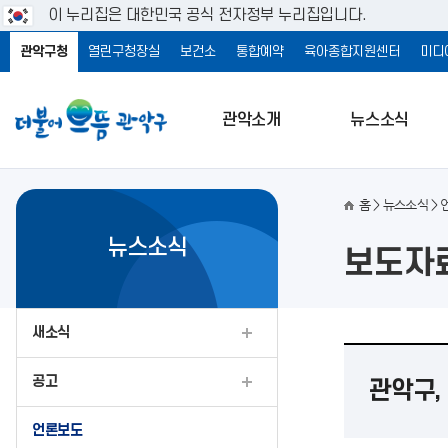
이 누리집은 대한민국 공식 전자정부 누리집입니다.
관악구청
열린구청장실
보건소
통합예약
육아종합지원센터
미디
관악소개
뉴스소식
홈
뉴스소식
뉴스소식
보도자
새소식
공고
관악구, 
언론보도