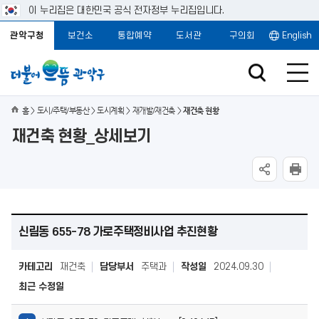
이 누리집은 대한민국 공식 전자정부 누리집입니다.
관악구청
보건소
통합예약
도서관
구의회
English
홈
도시/주택/부동산
도시계획
재개발/재건축
재건축 현황
재건축 현황_상세보기
신림동 655-78 가로주택정비사업 추진현황
카테고리
재건축
담당부서
주택과
작성일
2024.09.30
최근 수정일