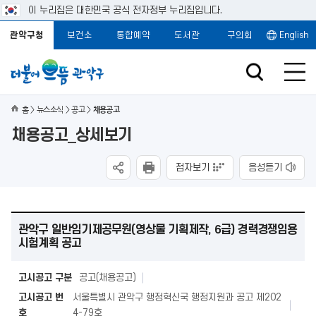
이 누리집은 대한민국 공식 전자정부 누리집입니다.
관악구청
보건소
통합예약
도서관
구의회
English
홈
뉴스소식
공고
채용공고
채용공고_상세보기
점자보기
음성듣기
관악구 일반임기제공무원(영상물 기획제작, 6급) 경력경쟁임용
시험계획 공고
고시공고 구분
공고(채용공고)
고시공고 번
서울특별시 관악구 행정혁신국 행정지원과 공고 제202
호
4-79호