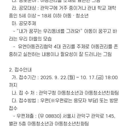
  다. 공모분야 : 아동권리를 소재로 표현한 그림

  라. 공모대상 : 관악구에 거주 중이거나 관내 학교 재학 
중인 5세 이상 ~ 18세 이하 아동ㆍ청소년

  마. 공모주제

   - “내가 꿈꾸는 우리동네를 그려요!” 아동이 꿈꾸고 바
라는 우리 마을의 모습  

   -  유엔아동권리협약 4대 권리를 주제로 아동권리를 존
중하고 실천하는 내용이나 필요성이 잘 드러나는 그림

2. 접수안내

  가. 접수기간 : 2025. 9. 22.(월) ~ 10. 17.(금) 18:00 
까지

  나. 접 수 처 : 관악구청 아동청소년과 아동청소년친화팀

  다. 접수방법 : 우편(※우편료는 응모자 부담) 또는 방문
접수

   - 우편제출 : (우 08830) 서울시 관악구 관악로 145, 
별관 5층 아동청소년과 아동청소년친화팀
