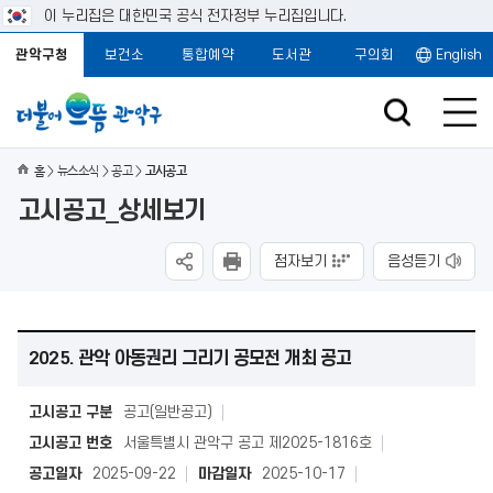
이 누리집은 대한민국 공식 전자정부 누리집입니다.
관악구청
보건소
통합예약
도서관
구의회
English
홈
뉴스소식
공고
고시공고
고시공고_상세보기
점자보기
음성듣기
2025. 관악 아동권리 그리기 공모전 개최 공고
고시공고 구분
공고(일반공고)
고시공고 번호
서울특별시 관악구 공고 제2025-1816호
공고일자
2025-09-22
마감일자
2025-10-17