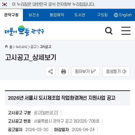
이 누리집은 대한민국 공식 전자정부 누리집입니다.
관악구청
보건소
통합예약
도서관
구의회
English
홈
뉴스소식
공고
고시공고
고시공고_상세보기
점자보기
음성듣기
2026년 서울시 도시제조업 작업환경개선 지원사업 공고
고시공고 구분
공고(일반공고)
고시공고 번호
서울특별시 관악구 공고 제2026-706호
공고일자
2026-03-30
마감일자
2026-04-24