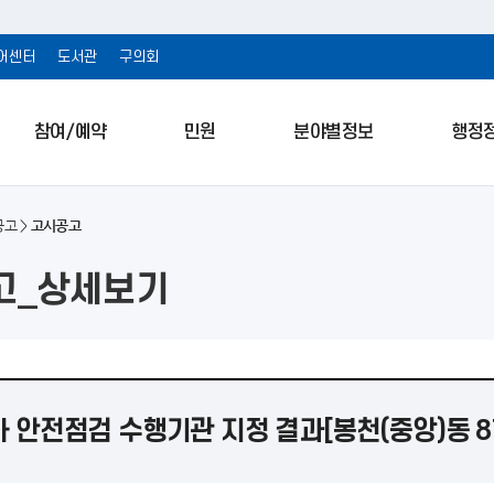
어센터
도서관
구의회
참여/예약
민원
분야별정보
행정
공고
고시공고
고_상세보기
 안전점검 수행기관 지정 결과[봉천(중앙)동 8