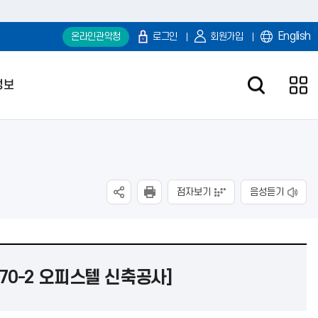
English
온라인관악청
로그인
회원가입
정보
점자보기
음성듣기
70-2 오피스텔 신축공사]