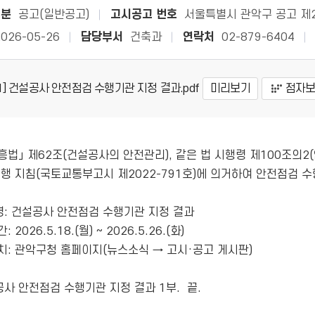
구분
공고(일반공고)
고시공고 번호
서울특별시 관악구 공고 제2
2026-05-26
담당부서
건축과
연락처
02-879-6404
1] 건설공사 안전점검 수행기관 지정 결과.pdf
미리보기
점자
법」 제62조(건설공사의 안전관리), 같은 법 시행령 제100조의2(
행 지침(국토교통부고시 제2022-791호)에 의거하여 안전점검 수
사 안전점검 수행기관 지정 결과 1부.  끝. 
