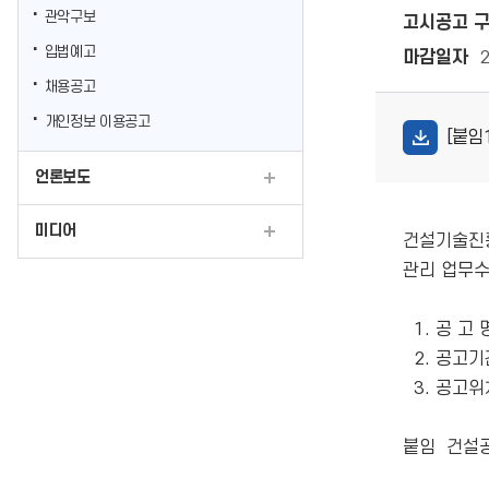
관악구보
고시공고 
입법예고
마감일자
채용공고
개인정보 이용공고
[붙임
언론보도
미디어
건설기술진흥
관리 업무수
  1. 공 고 명: 건설공사 안전점검 수행기관 지정 결과

  2. 공고기간: 2026.5.18.(월) ~ 2026.5.26.(화) 

  3. 공고위치: 관악구청 홈페이지(뉴스소식 → 고시·공고 게시판)

붙임  건설공