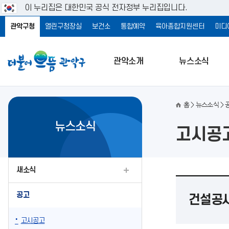
이 누리집은 대한민국 공식 전자정부 누리집입니다.
관악구청
열린구청장실
보건소
통합예약
육아종합지원센터
미디
관악소개
뉴스소식
홈
뉴스소식
뉴스소식
고시공
새소식
공고
건설공사
고시공고