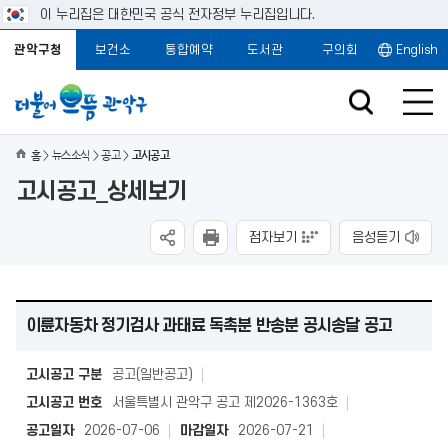
이 누리집은 대한민국 공식 전자정부 누리집입니다.
관악구청
보건소
통합예약
도서관
구의회
English
홈
뉴스소식
공고
고시공고
고시공고_상세보기
점자보기
음성듣기
이륜자동차 정기검사 과태료 독촉분 반송분 공시송달 공고
고시공고 구분
공고(일반공고)
고시공고 번호
서울특별시 관악구 공고 제2026-1363호
공고일자
2026-07-06
마감일자
2026-07-21