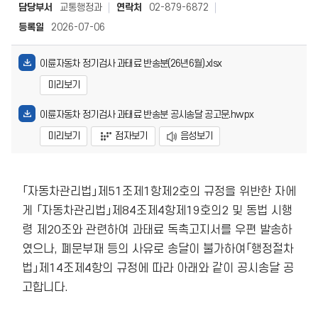
담당부서
교통행정과
연락처
02-879-6872
등록일
2026-07-06
이륜자동차 정기검사 과태료 반송분(26년6월).xlsx
미리보기
이륜자동차 정기검사 과태료 반송분 공시송달 공고문.hwpx
미리보기
점자보기
음성보기
「자동차관리법」제51조제1항제2호의 규정을 위반한 자에
게 「자동차관리법」제84조제4항제19호의2 및 동법 시행
령 제20조와 관련하여 과태료 독촉고지서를 우편 발송하
였으나, 폐문부재 등의 사유로 송달이 불가하여「행정절차
법」제14조제4항의 규정에 따라 아래와 같이 공시송달 공
고합니다.
