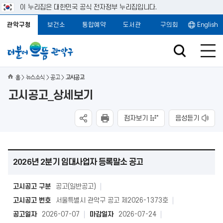
이 누리집은 대한민국 공식 전자정부 누리집입니다.
관악구청
보건소
통합예약
도서관
구의회
English
홈
뉴스소식
공고
고시공고
고시공고_상세보기
점자보기
음성듣기
2026년 2분기 임대사업자 등록말소 공고
고시공고 구분
공고(일반공고)
고시공고 번호
서울특별시 관악구 공고 제2026-1373호
공고일자
2026-07-07
마감일자
2026-07-24