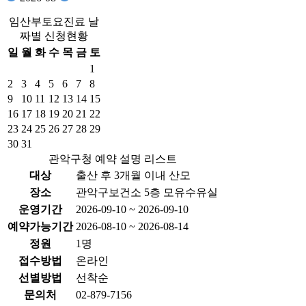
임산부토요진료 날
짜별 신청현황
일
월
화
수
목
금
토
1
2
3
4
5
6
7
8
9
10
11
12
13
14
15
16
17
18
19
20
21
22
23
24
25
26
27
28
29
30
31
관악구청 예약 설명 리스트
대상
출산 후 3개월 이내 산모
장소
관악구보건소 5층 모유수유실
운영기간
2026-09-10 ~ 2026-09-10
예약가능기간
2026-08-10 ~ 2026-08-14
정원
1명
접수방법
온라인
선별방법
선착순
문의처
02-879-7156