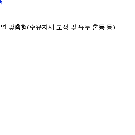
육
별 맞춤형(수유자세 교정 및 유두 혼동 등)