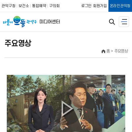
관악구청
보건소
통합예약
구의회
로그인
회원가입
온라인관악청
주요영상
홈
주요영상