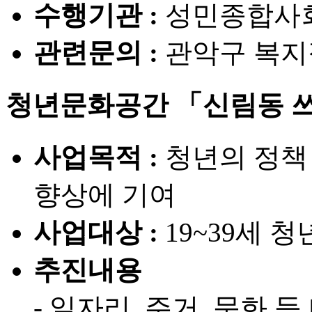
수행기관 :
성민종합사
관련문의 :
관악구 복지정책
청년문화공간 「신림동 
사업목적 :
청년의 정책 
향상에 기여
사업대상 :
19~39세 청
추진내용
- 일자리, 주거, 문화