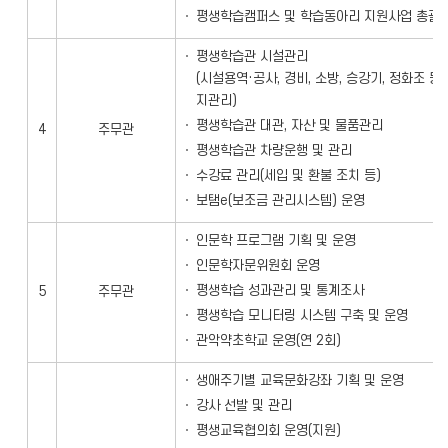
평생학습캠퍼스 및 학습동아리 지원사업 총괄
평생학습관 시설관리
(시설용역·공사, 경비, 소방, 승강기, 정화조 등
지관리)
평생학습관 대관, 자산 및 물품관리
4
주무관
평생학습관 차량운행 및 관리
수강료 관리(세입 및 환불 조치 등)
보탬e(보조금 관리시스템) 운영
인문학 프로그램 기획 및 운영
인문학자문위원회 운영
평생학습 성과관리 및 통계조사
5
주무관
평생학습 모니터링 시스템 구축 및 운영
관악약초학교 운영(연 2회)
생애주기별 교육문화강좌 기획 및 운영
강사 선발 및 관리
평생교육협의회 운영(지원)