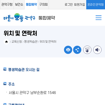
관악구청
보건소
통합예약
구의회
로그인
회원가입
온라인관악청
위치 및 연락처
교육신청
평생학습관
위치 및 연락처
평생학습관 오시는 길
주소
서울시 관악구 남부순환로 1546