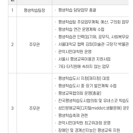
평생학습 담당업무 총괄
1
평생학습팀장
평생학습팀 주요업무계획, 예산, 구의회 업무
평생학습 연간 운영계획 수립
평생학습관 인력(임기제, 공무직, 사회복무요원
서울대학교 협력 강좌(미술관·규장각·박물관·
2
주무관
관악시민대학원 운영
서울시 평생교육이용권 지원사업
기타 타직원에 속하지 않는 업무
평생학습도시 지정(재지정) 대응
평생학습도시 중·장기 발전계획 수립
평생교육협의회 운영(총괄)
전국평생학습도시협의회 및 유네스코 학습도시
성인문해교육(디지털middot;생활문해) 운영
3
주무관
평생학습축제 관련
관악시민대학원 최고위과정 운영
장애인 및 경계선지능인 평생교육 지원