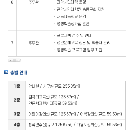
관악시민대학 운영
6
주무관
관악시민대학원 총동문회 지원
재능나눔학교 운영
평생학습성과집 발간
프로그램 접수 및 안내
성인문해교육 상담 및 학습자 관리
7
주무관
평생학습 프로그램 업무 지원
층별 안내
1층
안내실 / 사무실(규모 255.35㎡)
컴퓨터교육실(규모 125.67㎡) /
2층
인문학지원센터(규모 59.53㎡)
3층
어린이강의실(규모 125.67㎡) /
어학강의실(규모 59.53㎡)
4층
창작연주실(규모 125.67㎡) /
다용도강의실(규모 59.53㎡)