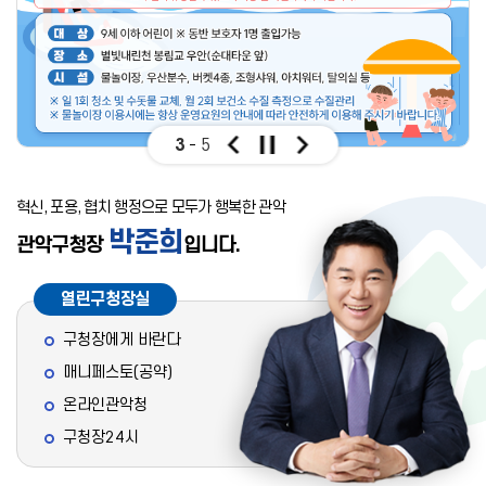
3
5
혁신, 포용, 협치 행정으로 모두가 행복한 관악
박준희
관악구청장
입니다.
열린구청장실
구청장에게 바란다
매니페스토(공약)
온라인관악청
구청장24시