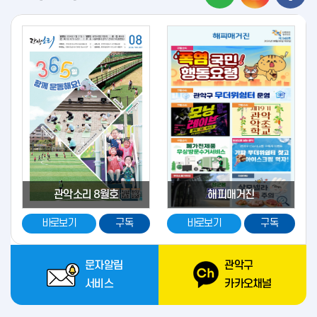
관악구청장] 이 폭염에 불편한 사항이 무엇인지, 어떻게
지내시는지 궁금해서 왔으니까요. 혹시라도 지금부터는 불편한
사항이 있으면 말씀 주십시오.
관악소리 8월호
해피매거진
바로보기
구독
바로보기
구독
문자알림
관악구
서비스
카카오채널