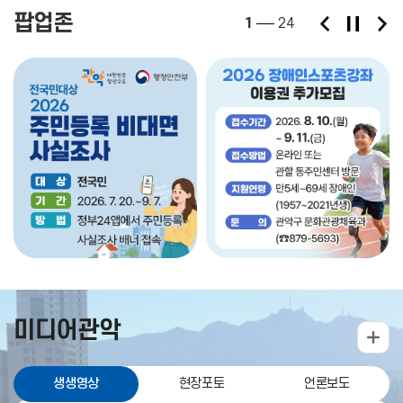
팝업존
1
24
미디어관악
생생영상
현장포토
언론보도