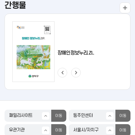
간행물
장애인정보누리.ZI..
2026 아동친화예..
2026 청년 주거..
2026 알기쉬운 ..
민선8기 성과자료집(ADVA..
2026 구정백서..