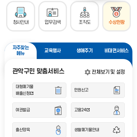
청사안내
업무검색
조직도
수상현황
자주찾는
교육행사
생애주기
비대면서비스
메뉴
관악구민 맞춤서비스
전체보기 및 설정
대형폐기물
민원신고
배출신청
여권발급
고용24
출산양육
생활폐기물안내