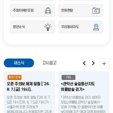
주정차위반조회
민원편람
청년소식
우리동네지도
새소식
고시공고
환경/경제
기타
오존 주의보 해제 알림 [`26.
<관악산 숲길등산지도
8. 7.(금) 19시]..
여름밤숲 걷기>
오존 주의보 해제 알림 ['26. 8. 7.
「관악산 여름밤숲 걷기 참여자
(금) 19시]'26. 8. 7.(금) 19시기준,
모집」여름밤,관악산 숲길에서
서울지역 오존 주의보가
오래 기억될 한 걸음무더운 여름
해제되었습니다.※해제기준: 25개
낮더위에 지친 몸과 마음,밤바람이