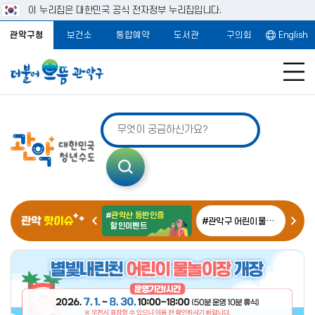
이 누리집은 대한민국 공식 전자정부 누리집입니다.
관악구청
보건소
통합예약
도서관
구의회
English
통
합
검
색
#
관악산 등반인증
#2026 구민안전 보험
#관악구 어린이물놀이장
#폭
할인이벤트