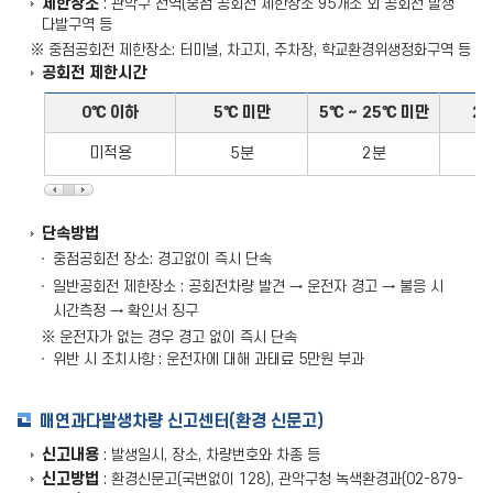
제한장소
: 관악구 전역(중점 공회전 제한장소 95개소 외 공회전 발생
다발구역 등
※ 중점공회전 제한장소: 터미널, 차고지, 주차장, 학교환경위생정화구역 등
공회전 제한시간
0℃ 이하
5℃ 미만
5℃ ~ 25℃ 미만
2
미적용
5분
2분
단속방법
중점공회전 장소: 경고없이 즉시 단속
일반공회전 제한장소 : 공회전차량 발견 → 운전자 경고 → 불응 시
시간측정 → 확인서 징구
※ 운전자가 없는 경우 경고 없이 즉시 단속
위반 시 조치사항 : 운전자에 대해 과태료 5만원 부과
매연과다발생차량 신고센터(환경 신문고)
신고내용
: 발생일시, 장소, 차량번호와 차종 등
신고방법
: 환경신문고(국번없이 128), 관악구청 녹색환경과(02-879-