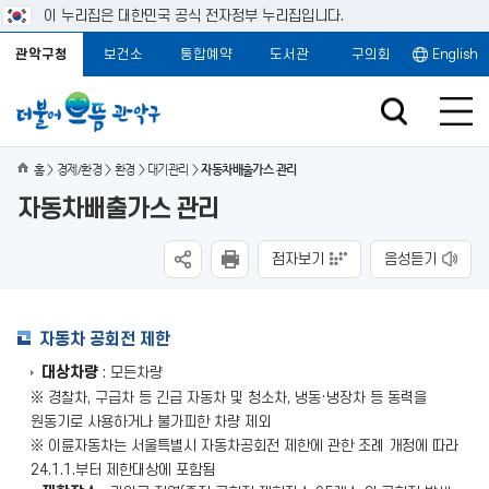
이 누리집은 대한민국 공식 전자정부 누리집입니다.
관악구청
보건소
통합예약
도서관
구의회
English
홈
경제/환경
환경
대기관리
자동차배출가스 관리
자동차배출가스 관리
점자보기
음성듣기
자동차 공회전 제한
대상차량
: 모든차량
※ 경찰차, 구급차 등 긴급 자동차 및 청소차, 냉동·냉장차 등 동력을
원동기로 사용하거나 불가피한 차량 제외
※ 이륜자동차는 서울특별시 자동차공회전 제한에 관한 조례 개정에 따라
24.1.1.부터 제한대상에 포함됨