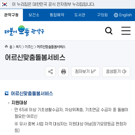
이 누리집은 대한민국 공식 전자정부 누리집입니다.
관악구청
보건소
통합예약
도서관
구의회
English
홈
복지
어르신
어르신맞춤돌봄서비스
어르신맞춤돌봄서비스
점자보기
음성듣기
어르신맞춤돌봄서비스
지원대상
만 65세 이상 기초생활수급자, 차상위계층, 기초연금 수급자 중 돌봄이
필요한 어르신
※ 유사 중복 사업 자격 대상자는 지원대상 아님(장기요양등급 판정자
등)