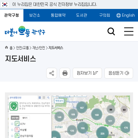
이 누리집은 대한민국 공식 전자정부 누리집입니다.
관악구청
보건소
통합예약
도서관
구의회
English
홈
안전/교통
재난/안전
지도서비스
지도서비스
점자보기
음성듣기