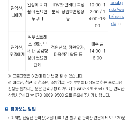
eoul.g
일상에 지쳐
HRV와 인바디 측정
10:00~1
관악산,
o.kr/we
쉼이 필요한
분석, 정원호흡명상
2:00 / 1
나에게
b/main.
누구나
등
4:00~16:
do
00
직무스트레
스 완화, 부
매주 금
관악산,
정원산책, 정원요가,
서 내 공감형
14:00~1
우리에게
마음챙김 활동 등
성이 필요한
6:00
단체
※ 프로그램은 여건에 따라 변경 될 수 있습니다.
※ 어르신, 청년 및 청소년, 소방경찰, 난임부부를 대상으로 하는 프로그램
진행을 원하시는 분은 관악구청 여가도시과 ☎02-879-6547 또는 관악산
산림치유센터 ☎ 070-8869-9500 으로 문의해주시기 바랍니다.
찾아오는 방법
지하철 신림선 관악산(서울대)역 1번 출구 앞 관악산 관문에서 도보 20분