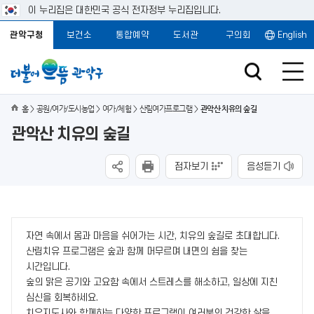
이 누리집은 대한민국 공식 전자정부 누리집입니다.
관악구청
보건소
통합예약
도서관
구의회
English
홈
공원/여가/도시농업
여가/체험
산림여가프로그램
관악산 치유의 숲길
관악산 치유의 숲길
점자보기
음성듣기
자연 속에서 몸과 마음을 쉬어가는 시간, 치유의 숲길로 초대합니다.
산림치유 프로그램은 숲과 함께 머무르며 내면의 쉼을 찾는
시간입니다.
숲의 맑은 공기와 고요함 속에서 스트레스를 해소하고, 일상에 지친
심신을 회복하세요.
치유지도사와 함께하는 다양한 프로그램이 여러분의 건강한 삶을