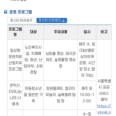
운영 프로그램
포스터 다운로드
포스터 미리보기
프로그램
대상
주요내용
일시
비고
명
매주 수, 토
노인복지시
일상형
(대상별로
설, 치매예
싱잉볼 명상, 태극권
정원처방
상이하게
방, 청년, 난
체조, 숲멍물멍 명상
산림치유
운영, 시간
임부부, 소방
등
프로그램
및 장소 협
경찰
의 가능)
서울특별
관악산,
시 공공
아동청소년
정원팔레트, 컬러치
매주 토
자라나는
서비스
을 동반한 가
유놀이, 숲애벌레 탐
10:00~1
나의 너
예약
족
험 등
2:00
에게
https://
yeyak.s
수~토