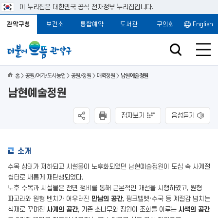
이 누리집은 대한민국 공식 전자정부 누리집입니다.
관악구청
보건소
통합예약
도서관
구의회
English
홈
공원/여가/도시농업
공원/정원
매력정원
남현예술정원
남현예술정원
점자보기
음성듣기
소개
수목 상태가 저하되고 시설물이 노후화되었던 남현예술정원이 도심 속 사계절
쉼터로 새롭게 재탄생되었다.
노후 수목과 시설물은 전면 정비를 통해 근본적인 개선을 시행하였고, 원형
파고라와 원형 벤치가 어우러진
만남의 공간
, 핑크벨벳·수국 등 계절감 넘치는
식재로 꾸며진
사계의 공간
, 기존 소나무와 정원이 조화를 이루는
사색의 공간