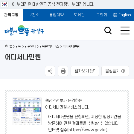
이 누리집은 대한민국 공식 전자정부 누리집입니다.
관악구청
보건소
통합예약
도서관
구의회
English
홈
민원
민원안내
민원편의서비스
어디서나민원
어디서나민원
점자보기
음성듣기
행정안전부가 운영하는
어디서나민원서비스입니다.
어디서나민원을 신청하면, 지정한 행정기관을
방문하여 민원 결과물을 수령할 수 있습니다.
인터넷 접수(https://www.gov.kr),