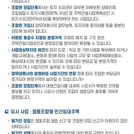
사업입니다.
조합원 모집단계
에서는 토지 소유권이 대부분 미확보된 상태이며,
조합설립시 토지사용권(80% 이상) 및 주택건설사업계획승인 시
토지소유권(95%이상)을 확보하여야 하는 사업입니다.
조합원 가입시
업무대행사의 업무능력, 토지이용 동의상황 등을 충분히
검토해 보셔야 합니다.
아파트 동호수 지정과 분양가격
, 아파트 배치 및 구조 등은
주택건설사업승인과 분양승인을 받아야만 확정될 수 있습니다.
사업대상부지의 여건
에 따라 도로ㆍ학교 등 기반시설을 확보해야 하거나
개발규제(층수, 문화재 등)에 따라 사업의 규모 및 사업계획(예상층수,
예상세대수)이 변경될 수 있으며, 이에 따라 분담금 및 분양가격이
달라지거나 사업기간이 늘어날 수 있습니다.
업무대행사의 운영비와 사업기간의 연장
등에 따라 조합원 부담금이
증가되어 분양가격이 높아질 수 있습니다./li>
조합원 모집단계
에서 대형건설사를 내세워 시공사가 확정된 것처럼
홍보를 하고 있으나 시공사 선정은 조합이 설립되어 총회를 거쳐야
결정됩니다.
유사 사업 : 협동조합형 민간임대주택
발기인 모집
은 협동조합 설립 신고 및 조합원 모집 신고가 이뤄지지 않은
상태입니다.
발기인 상태
에서의 출자금 반환(철회)에 대한 법적 규정이 없습니다.