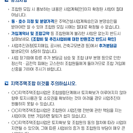
유의사항
조합원 모집 시 홍보하는 내용은 사업계획(안)이지 확정된 사항이 절대
아닙니다.
동ㆍ호수 지정 및 분양가격
은 주택건설사업계획승인과 분양승인을
받아야만 알 수 있어 조합원 모집 시에는 절대로 확정될 수 없습니다.
가입계약서 및 조합규약
등 조합원에게 불리한 사항은 없는지 반드시
살펴보세요.
(조합비 및 추진사업비에 대한 반환조건 반드시 확인)
사업추진과정(토지매입, 공사비, 건축규모변경 등)에서
추가분담금
발생요인이 상당히 많습니다.
사업 장기화에 따른 추가 분담금 상승 및 조합 내부 분쟁 등으로 인한
정신적ㆍ금전적 피해는 고스란히 조합원들에게 돌아가므로 조합 가입에
신중을 기하여 주시기 바랍니다.
지역주택조합 이것을 주의하십시오.
○○지역주택조합사업은 조합설립단계에서 토지확보가 이루어지지 않아
향후 토지사용권 및 소유권을 확보하는 것이 어려울 경우 사업추진이
원활하지 못할 수 있습니다.
○○지역주택조합사업은 조합원이 사업진행 전반에 관한 책임을 지는
사업이며, 한번 가입하면 탈퇴가 쉽지 않습니다.
○○지역주택조합사업은 토지확보 및 조합원의 동의 절차에 따라 사업이
지연될 수 있으며, 그에 따른 사업비의 증가 등 조합원의 부담이 매우 큰