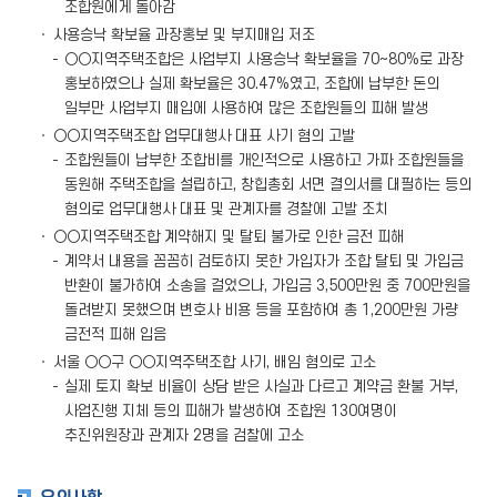
조합원에게 돌아감
사용승낙 확보율 과장홍보 및 부지매입 저조
○○지역주택조합은 사업부지 사용승낙 확보율을 70~80%로 과장
홍보하였으나 실제 확보율은 30.47%였고, 조합에 납부한 돈의
일부만 사업부지 매입에 사용하여 많은 조합원들의 피해 발생
○○지역주택조합 업무대행사 대표 사기 혐의 고발
조합원들이 납부한 조합비를 개인적으로 사용하고 가짜 조합원들을
동원해 주택조합을 설립하고, 창힙총회 서면 결의서를 대필하는 등의
혐의로 업무대행사 대표 및 관계자를 경찰에 고발 조치
○○지역주택조합 계약해지 및 탈퇴 불가로 인한 금전 피해
계약서 내용을 꼼꼼히 검토하지 못한 가입자가 조합 탈퇴 및 가입금
반환이 불가하여 소송을 걸었으나, 가입금 3,500만원 중 700만원을
돌려받지 못했으며 변호사 비용 등을 포함하여 총 1,200만원 가량
금전적 피해 입음
서울 ○○구 ○○지역주택조합 사기, 배임 혐의로 고소
실제 토지 확보 비율이 상담 받은 사실과 다르고 계약금 환불 거부,
사업진행 지체 등의 피해가 발생하여 조합원 130여명이
추진위원장과 관계자 2명을 검찰에 고소