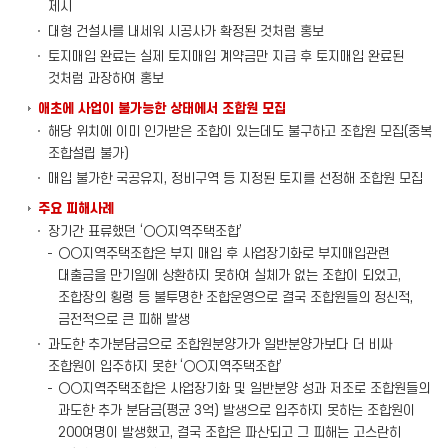
제시
대형 건설사를 내세워 시공사가 확정된 것처럼 홍보
토지매입 완료는 실제 토지매입 계약금만 지급 후 토지매입 완료된
것처럼 과장하여 홍보
애초에 사업이 불가능한 상태에서 조합원 모집
해당 위치에 이미 인가받은 조합이 있는데도 불구하고 조합원 모집(중복
조합설립 불가)
매입 불가한 국공유지, 정비구역 등 지정된 토지를 선정해 조합원 모집
주요 피해사례
장기간 표류했던 ‘○○지역주택조합’
○○지역주택조합은 부지 매입 후 사업장기화로 부지매입관련
대출금을 만기일에 상환하지 못하여 실체가 없는 조합이 되었고,
조합장의 횡령 등 불투명한 조합운영으로 결국 조합원들의 정신적,
금전적으로 큰 피해 발생
과도한 추가분담금으로 조합원분양가가 일반분양가보다 더 비싸
조합원이 입주하지 못한 ‘○○지역주택조합’
○○지역주택조합은 사업장기화 및 일반분양 성과 저조로 조합원들의
과도한 추가 분담금(평균 3억) 발생으로 입주하지 못하는 조합원이
200여명이 발생했고, 결국 조합은 파산되고 그 피해는 고스란히