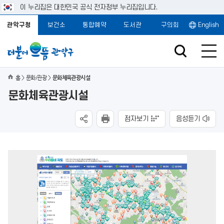
이 누리집은 대한민국 공식 전자정부 누리집입니다.
관악구청
보건소
통합예약
도서관
구의회
English
홈
문화/관광
문화체육관광시설
문화체육관광시설
점자보기
음성듣기