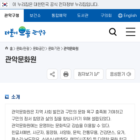
이 누리집은 대한민국 공식 전자정부 누리집입니다.
관악구청
보건소
통합예약
도서관
구의회
English
홈
문화/관광
문화공간
문화기관
관악문화원
관악문화원
점자보기
음성듣기
소개
관악문화원은 지역 사회 발전과 구민의 문화 욕구 충족에 기여하고
구민의 정서 함양과 삶의 질을 향상시키기 위해 설립되었다.
관악문화원에는 운영하는 문화학교 강습을 이용할 수 있다.
한글서예반, 사군자, 동양화, 서양화, 문학, 전통무용, 건강댄스, 요가,
판소리·남도민요, 소년소녀합창단, 예악(시조창) 등 다양한 문화 학교