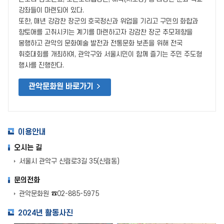
강좌들이 마련되어 있다.
또한, 매년 강감찬 장군의 호국정신과 위업을 기리고 구민의 화합과
향토애를 고취시키는 계기를 마련하고자 강감찬 장군 추모제향을
봉행하고 관악의 문화예술 발전과 전통문화 보존을 위해 전국
휘호대회를 개최하여, 관악구와 서울시민이 함께 즐기는 주민 주도형
행사를 진행한다.
관악문화원 바로가기
이용안내
오시는 길
서울시 관악구 신림로3길 35(신림동)
문의전화
관악문화원 ☎02-885-5975
2024년 활동사진