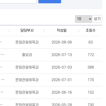
보기
담당부서
작성일
조회수
악구, 아이들의 예술 꿈 응원한다(2026.8.6.)
문화관광체육과
2026-08-06
63
“도심 속 여름 피서 시작!” 관악구, 관악산공원 물놀이장 개장식 개최(2026.7.13.)
홍보과
2026-07-13
172
 없이 관악으로!” 관악구, 동네 곳곳에 물놀이장 전격 개장(2026.7.3.)
문화관광체육과
2026-07-03
388
더위 날리고! Groove 살리고! 관악구, ‘2026 그루브 인 관악’ 개최(2026.7.1.)
문화관광체육과
2026-07-01
170
“일상 속 민주주의 체험해요” 관악구, 박종철센터서 6.10 민주항쟁 기념행사 다채롭게 이어가(2026.6.16.)
문화관광체육과
2026-06-16
152
원회 평가 결과 공개(2026년 낙성대공원 어린이 물놀이장 운영 용역)
문화관광체육과
2026-05-28
730