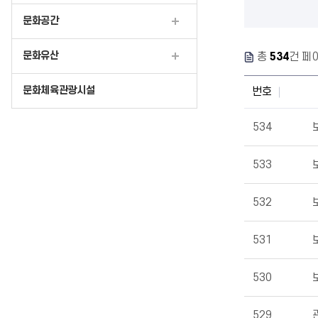
문화공간
문화유산
총
534
건 페
문화체육관광시설
번호
534
533
532
531
530
529