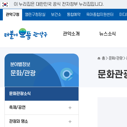
이 누리집은 대한민국 공식 전자정부 누리집입니다.
관악구청
열린구청장실
보건소
통합예약
육아종합지원센터
미디
관악소개
뉴스소식
홈
문화/관광
분야별정보
문화관
문화/관광
문화관광소식
축제/공연
관광과 명소