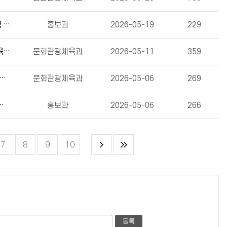
별빛이 머무는 관악! 축제와 청년문화로 ‘문화도시’ 매력 높인다(2026.5.19.)
홍보과
2026-05-19
229
“파크골프부터 학교 개방까지” 관악구, 구민 맞춤형 체육 프로그램으로 ‘365 생활체육’ 실현 박차(2026.5.11.)
문화관광체육과
2026-05-11
359
, 찾아가는 공연장 ‘관악아트버스’로 문화 사각지대 없앤다(2026.5.6.)
문화관광체육과
2026-05-06
269
.관악구, ‘산행에서 미식까지’ 발길 잇는다(2026.5.3.)
홍보과
2026-05-06
266
7
8
9
10