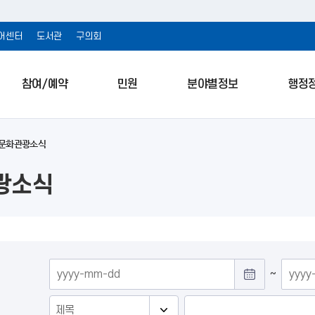
어센터
도서관
구의회
참여/예약
민원
분야별정보
행정
문화관광소식
광소식
~