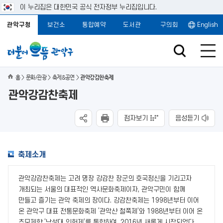
이 누리집은 대한민국 공식 전자정부 누리집입니다.
관악구청
보건소
통합예약
도서관
구의회
English
홈
문화/관광
축제&공연
관악강감찬축제
관악강감찬축제
점자보기
음성듣기
축제소개
관악강감찬축제는 고려 명장 강감찬 장군의 호국정신을 기리고자
개최되는 서울의 대표적인 역사문화축제이자, 관악구민이 함께
만들고 즐기는 관악 축제의 장이다. 강감찬축제는 1998년부터 이어
온 관악구 대표 전통문화축제 ‘관악산 철쭉제’와 1988년부터 이어 온
추모제향 ‘낙성대 인헌제’를 통합하여, 2016년 새롭게 시작되었다.