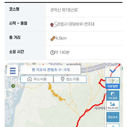
코스명
관악산 제1등산로
시작 ~ 종점
관음사-마당바위-연주대
총 거리
4.5km
소요 시간
약 140분