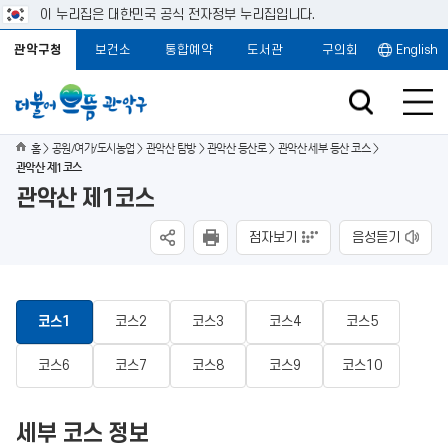
이 누리집은 대한민국 공식 전자정부 누리집입니다.
관악구청
보건소
통합예약
도서관
구의회
English
홈
공원/여가/도시농업
관악산 탐방
관악산 등산로
관악산 세부 등산 코스
관악산 제1코스
관악산 제1코스
점자보기
음성듣기
코스1
코스2
코스3
코스4
코스5
코스6
코스7
코스8
코스9
코스10
세부 코스 정보