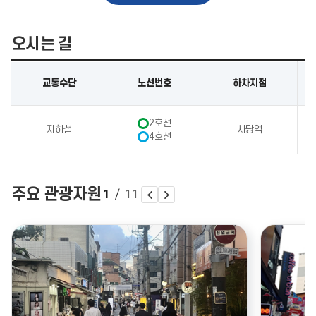
오시는 길
교통수단
노선번호
하차지점
2호선
지하철
사당역
4호선
주요 관광자원
1
/
11