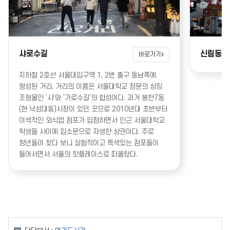
샤로수길
신림동 
바로가기
지하철 2호선 서울대입구역 1, 2번 출구 동남쪽에
형성된 거리. 거리의 이름은 서울대학교 정문의 상징
조형물인 ‘샤’와 ‘가로수길’의 합성어다. 과거 봉천7동
(현 낙성대동)시장이 있던 곳으로 2010년대 초반부터
이색적인 외식업 점포가 입점하면서 인근 서울대학교
학생들 사이에 입소문으로 자생한 상권이다. 주로
청년들이 찾다 보니 실험적이고 특색있는 점포들이
들어서면서 서울의 핫플레이스로 떠올랐다.