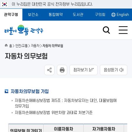
이 누리집은 대한민국 공식 전자정부 누리집입니다.
관악구청
보건소
통합예약
도서관
구의회
English
홈
안전/교통
자동차
자동차 의무보험
자동차 의무보험
점자보기
음성듣기
자동차의무보험 가입
자동차손해배상보장법 제5조 : 자동차보유자는 대인, 대물보험에
의무가입
자동차손해배상보장법 위반차량 과태료 처분기준
이륜자동차
자가용자동차
의무보험 미가입기