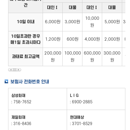
간
대인Ⅰ
대물
대인Ⅰ
대물
10,000
10일 이내
6,000원
3,000원
5,000원
30
원
10일초과한 경우
1,200원
600원
4,000원
2,000원
8,
매1일 초과시마다
200,000
100,000
600,000
300,000
과태료 최고금액
1
원
원
원
원
보험사 전화번호 안내
삼성화재
L I G
: 758-7652
: 6900-2885
제일화재
현대해상
: 316-8436
: 3701-8529