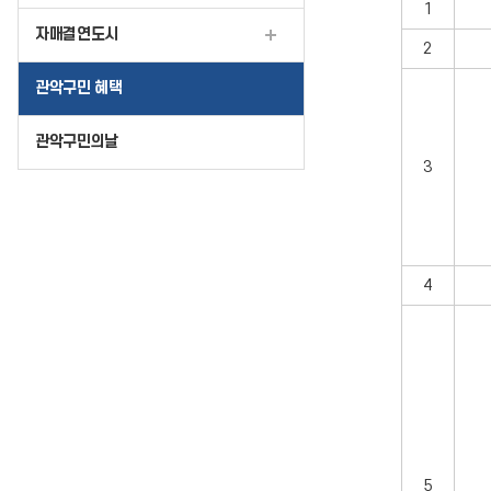
1
자매결연도시
2
관악구민 혜택
관악구민의날
3
4
5