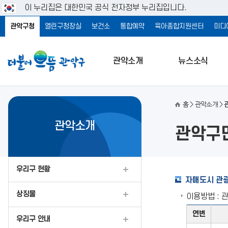
이 누리집은 대한민국 공식 전자정부 누리집입니다.
관악구청
열린구청장실
보건소
통합예약
육아종합지원센터
미디
관악소개
뉴스소식
홈
관악소개
관악소개
관악구
우리구 현황
자매도시 관
상징물
이용방법 : 
연번
우리구 안내