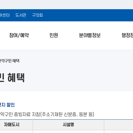
어센터
도서관
구의회
참여/예약
민원
분야별정보
행정
관악구민 혜택
민 혜택
광지 할인
관악구민 증빙자료 지참(주소기재된 신분증, 등본 등)
자매도시
시설명