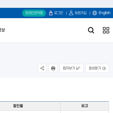
English
온라인관악청
로그인
회원가입
정보
점자보기
음성듣기
할인율
비고