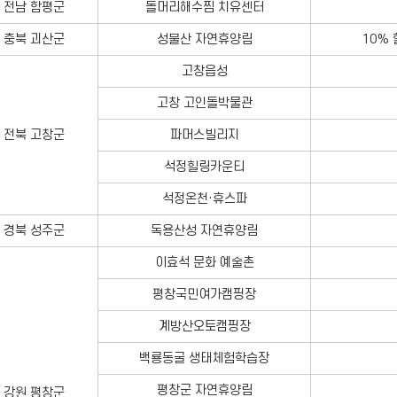
전남 함평군
돌머리해수찜 치유센터
충북 괴산군
성불산 자연휴양림
10%
고창읍성
고창 고인돌박물관
전북 고창군
파머스빌리지
석정힐링카운티
석정온천·휴스파
경북 성주군
독용산성 자연휴양림
이효석 문화 예술촌
평창국민여가캠핑장
계방산오토캠핑장
백룡동굴 생태체험학습장
평창군 자연휴양림
강원 평창군