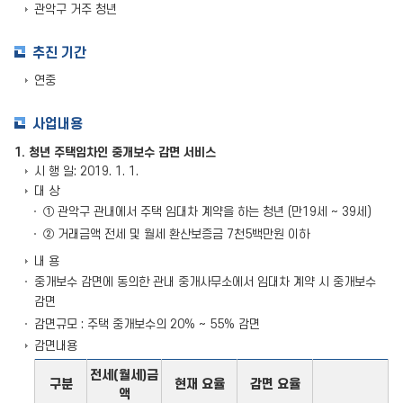
관악구 거주 청년
추진 기간
연중
사업내용
1. 청년 주택임차인 중개보수 감면 서비스
시 행 일: 2019. 1. 1.
대 상
① 관악구 관내에서 주택 임대차 계약을 하는 청년 (만19세 ~ 39세)
② 거래금액 전세 및 월세 환산보증금 7천5백만원 이하
내 용
중개보수 감면에 동의한 관내 중개사무소에서 임대차 계약 시 중개보수
감면
감면규모 : 주택 중개보수의 20% ~ 55% 감면
감면내용
전세(월세)금
구분
현재 요율
감면 요율
액