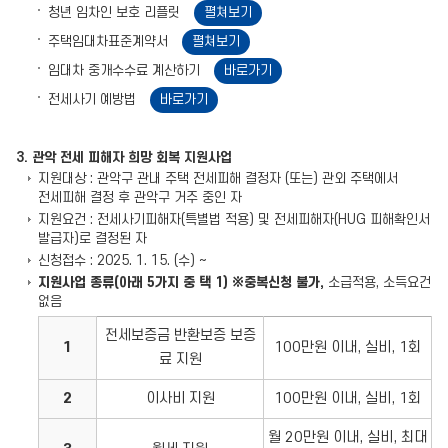
청년 임차인 보호 리플릿
펼쳐보기
주택임대차표준계약서
펼쳐보기
임대차 중개수수료 계산하기
바로가기
전세사기 예방법
바로가기
3. 관악 전세 피해자 희망 회복 지원사업
지원대상 : 관악구 관내 주택 전세피해 결정자 (또는) 관외 주택에서
전세피해 결정 후 관악구 거주 중인 자
지원요건 : 전세사기피해자(특별법 적용) 및 전세피해자(HUG 피해확인서
발급자)로 결정된 자
신청접수 : 2025. 1. 15. (수) ~
지원사업 종류(아래 5가지 중 택 1) ※중복신청 불가,
소급적용, 소득요건
없음
전세보증금 반환보증 보증
1
100만원 이내, 실비, 1회
료 지원
2
이사비 지원
100만원 이내, 실비, 1회
월 20만원 이내, 실비, 최대