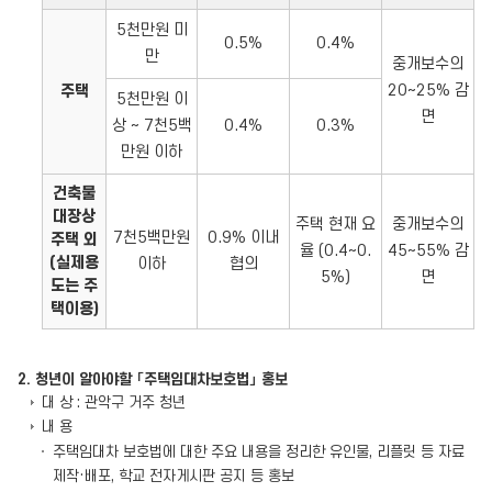
5천만원 미
0.5%
0.4%
만
중개보수의
20~25% 감
주택
5천만원 이
면
상 ~ 7천5백
0.4%
0.3%
만원 이하
건축물
대장상
주택 현재 요
중개보수의
7천5백만원
0.9% 이내
주택 외
율 (0.4~0.
45~55% 감
(실제용
이하
협의
5%)
면
도는 주
택이용)
2. 청년이 알아야할 「주택임대차보호법」 홍보
대 상 : 관악구 거주 청년
내 용
주택임대차 보호법에 대한 주요 내용을 정리한 유인물, 리플릿 등 자료
제작·배포, 학교 전자게시판 공지 등 홍보