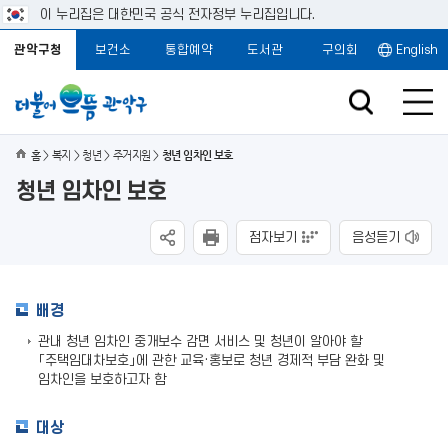
이 누리집은 대한민국 공식 전자정부 누리집입니다.
관악구청
보건소
통합예약
도서관
구의회
English
홈
복지
청년
주거지원
청년 임차인 보호
청년 임차인 보호
점자보기
음성듣기
배경
관내 청년 임차인 중개보수 감면 서비스 및 청년이 알아야 할
「주택임대차보호」에 관한 교육·홍보로 청년 경제적 부담 완화 및
임차인을 보호하고자 함
대상