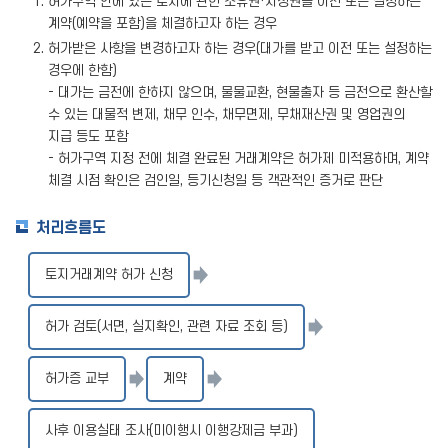
허가구역 안에 있는 토지에 관한 소유권·지상권을 이전 또는 설정하는
계약(예약을 포함)을 체결하고자 하는 경우
허가받은 사항을 변경하고자 하는 경우(대가를 받고 이전 또는 설정하는
경우에 한함)
- 대가는 금전에 한하지 않으며, 물물교환, 현물출자 등 금전으로 환산할
수 있는 대물적 변제, 채무 인수, 채무면제, 무채재산권 및 영업권의
지급 등도 포함
- 허가구역 지정 전에 체결 완료된 거래계약은 허가제 미적용하며, 계약
체결 시점 확인은 검인일, 등기신청일 등 객관적인 증거로 판단
처리흐름도
토지거래계약 허가 신청
허가 검토(서면, 실지확인, 관련 자료 조회 등)
허가증 교부
계약
사후 이용실태 조사(미이행시 이행강제금 부과)