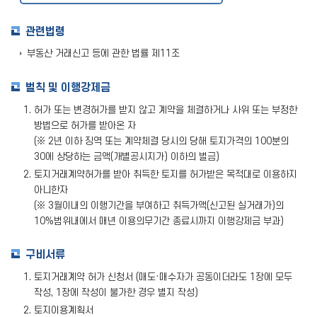
관련법령
부동산 거래신고 등에 관한 법률 제11조
벌칙 및 이행강제금
허가 또는 변경허가를 받지 않고 계약을 체결하거나 사위 또는 부정한
방법으로 허가를 받아온 자
(※ 2년 이하 징역 또는 계약체결 당시의 당해 토지가격의 100분의
30에 상당하는 금액(개별공시지가) 이하의 벌금)
토지거래계약허가를 받아 취득한 토지를 허가받은 목적대로 이용하지
아니한자
(※ 3월이내의 이행기간을 부여하고 취득가액(신고된 실거래가)의
10%범위내에서 매년 이용의무기간 종료시까지 이행강제금 부과)
구비서류
토지거래계약 허가 신청서 (매도·매수자가 공동이더라도 1장에 모두
작성, 1장에 작성이 불가한 경우 별지 작성)
토지이용계획서