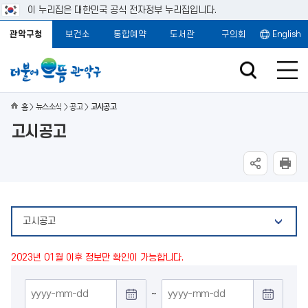
이 누리집은 대한민국 공식 전자정부 누리집입니다.
관악구청
보건소
통합예약
도서관
구의회
English
홈
뉴스소식
공고
고시공고
고시공고
고시공고
2023년 01월 이후 정보만 확인이 가능합니다.
게
~
시