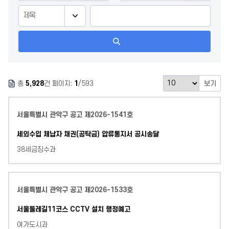
판
검
색
총
5,928
건 페이지:
1
/593
보기
서울특별시 관악구 공고 제2026-1541호
세외수입 체납자 채권(공탁금) 압류통지서 공시송달
38세금징수과
서울특별시 관악구 공고 제2026-1533호
서울둘레길11코스 CCTV 설치 행정예고
여가도시과