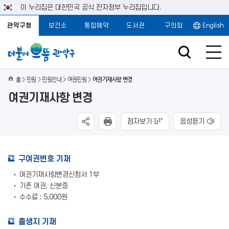
이 누리집은 대한민국 공식 전자정부 누리집입니다.
관악구청
보건소
통합예약
도서관
구의회
English
홈
민원
민원안내
여권민원
여권기재사항 변경
여권기재사항 변경
점자보기
음성듣기
구여권번호 기재
여권기재사항변경신청서 1부
기존 여권, 신분증
수수료 : 5,000원
출생지 기재