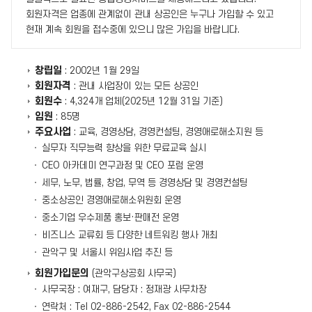
회원자격은 업종에 관계없이 관내 상공인은 누구나 가입할 수 있고
현재 계속 회원을 접수중에 있으니 많은 가입을 바랍니다.
창립일
: 2002년 1월 29일
회원자격
: 관내 사업장이 있는 모든 상공인
회원수
: 4,324개 업체(2025년 12월 31일 기준)
임원
: 85명
주요사업
: 교육, 경영상담, 경영컨설팅, 경영애로해소지원 등
실무자 직무능력 향상을 위한 무료교육 실시
CEO 아카데미 연구과정 및 CEO 포럼 운영
세무, 노무, 법률, 창업, 무역 등 경영상담 및 경영컨설팅
중소상공인 경영애로해소위원회 운영
중소기업 우수제품 홍보·판매전 운영
비즈니스 교류회 등 다양한 네트워킹 행사 개최
관악구 및 서울시 위임사업 추진 등
회원가입문의
(관악구상공회 사무국)
사무국장 : 여재구, 담당자 : 정재광 사무차장
연락처 : Tel 02-886-2542, Fax 02-886-2544