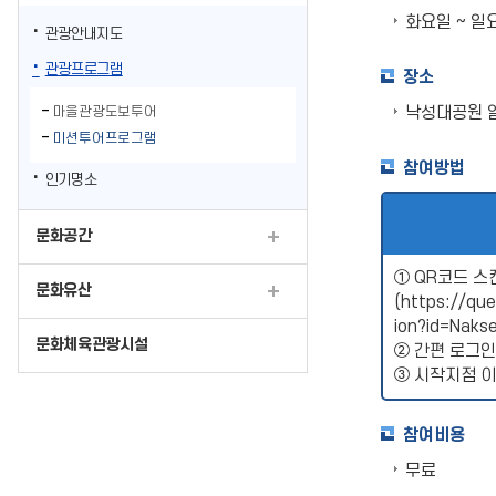
화요일 ~ 일요
관광안내지도
관광프로그램
장소
낙성대공원 
마을관광도보투어
미션투어프로그램
참여방법
인기명소
문화공간
① QR코드 스
문화유산
(
https://que
ion?id=Naks
문화체육관광시설
② 간편 로그인
③ 시작지점 
참여비용
무료