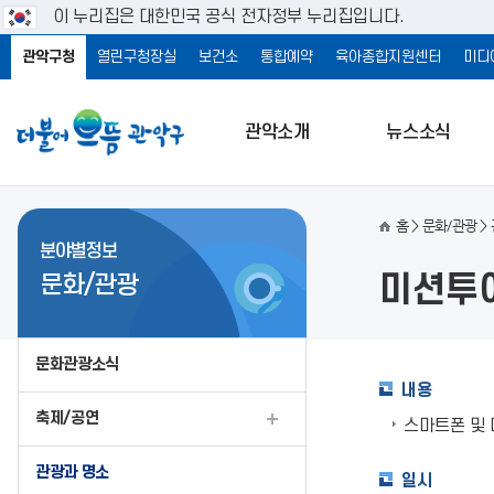
이 누리집은 대한민국 공식 전자정부 누리집입니다.
관악구청
열린구청장실
보건소
통합예약
육아종합지원센터
미디
관악소개
뉴스소식
홈
문화/관광
분야별정보
미션투
문화/관광
문화관광소식
내용
축제/공연
스마트폰 및
관광과 명소
일시