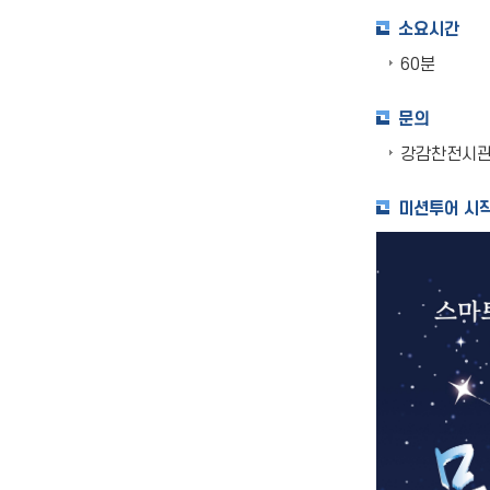
소요시간
60분
문의
강감찬전시관(☎
미션투어 시