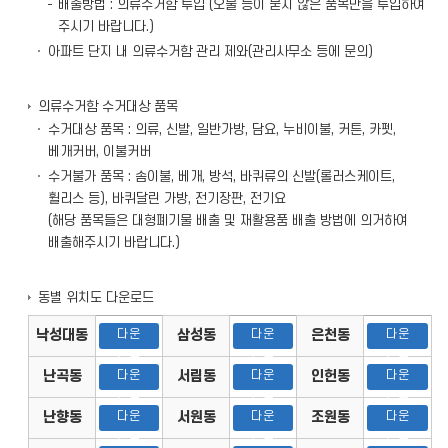
배출방법 : 의류수거함 투입 (오물 등이 묻지 않은 품목만을 투입하여
주시기 바랍니다.)
아파트 단지 내 의류수거함 관리 제와(관리사무소 등에 문의)
의류수거함 수거대상 품목
수거대상 품목 : 의류, 신발, 일반가방, 담요, 누비이불, 커튼, 카펫,
베개커버, 이불커버
수거불가 품목 : 솜이불, 베개, 방석, 바퀴류의 신발(롤러스케이트,
휠리스 등), 바퀴달린 가방, 전기장판, 전기요
(해당 품목들은 대형폐기물 배출 및 재활용품 배출 방법에 의거하여
배출해주시기 바랍니다.)
동별 위치도 다운로드
낙성대동
다운
삼성동
다운
은천동
다운
로드
로드
로드
난곡동
다운
서림동
다운
인헌동
다운
로드
로드
로드
난향동
다운
서원동
다운
조원동
다운
로드
로드
로드