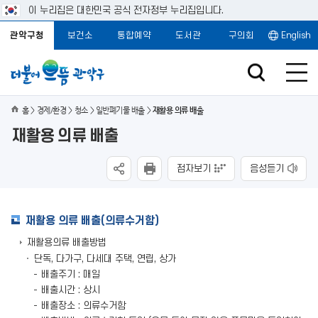
이 누리집은 대한민국 공식 전자정부 누리집입니다.
관악구청
보건소
통합예약
도서관
구의회
English
홈
경제/환경
청소
일반폐기물 배출
재활용 의류 배출
재활용 의류 배출
점자보기
음성듣기
재활용 의류 배출(의류수거함)
재활용의류 배출방법
단독, 다가구, 다세대 주택, 연립, 상가
배출주기 : 매일
배출시간 : 상시
배출장소 : 의류수거함