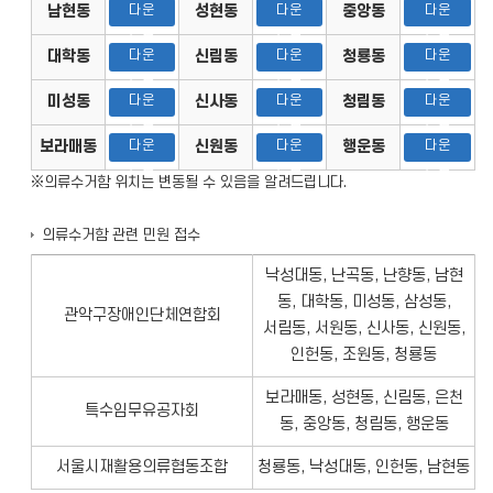
남현동
다운
성현동
다운
중앙동
다운
로드
로드
로드
대학동
다운
신림동
다운
청룡동
다운
로드
로드
로드
미성동
다운
신사동
다운
청림동
다운
로드
로드
로드
보라매동
다운
신원동
다운
행운동
다운
로드
로드
로드
※의류수거함 위치는 변동될 수 있음을 알려드립니다.
의류수거함 관련 민원 접수
낙성대동, 난곡동, 난향동, 남현
동, 대학동, 미성동, 삼성동,
관악구장애인단체연합회
서림동, 서원동, 신사동, 신원동,
인헌동, 조원동, 청룡동
보라매동, 성현동, 신림동, 은천
특수임무유공자회
동, 중앙동, 청림동, 행운동
서울시재활용의류협동조합
청룡동, 낙성대동, 인헌동, 남현동