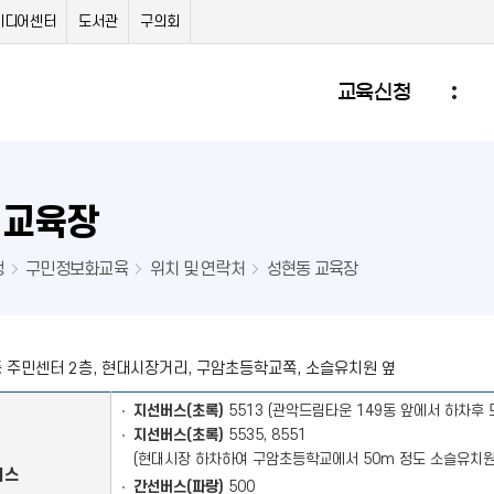
미디어센터
도서관
구의회
교육신청
 교육장
청
구민정보화교육
위치 및 연락처
성현동 교육장
 주민센터 2층, 현대시장거리, 구암초등학교쪽, 소슬유치원 옆
지선버스(초록)
5513 (관악드림타운 149동 앞에서 하차후 
지선버스(초록)
5535, 8551
(현대시장 하차하여 구암초등학교에서 50m 정도 소슬유치원
버스
간선버스(파랑)
500