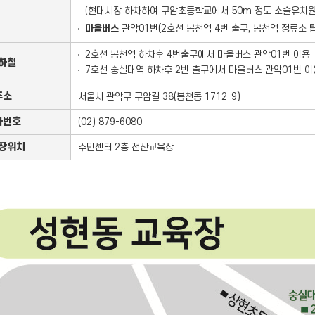
(현대시장 하차하여 구암초등학교에서 50m 정도 소슬유치원
마을버스
관악01번(2호선 봉천역 4번 출구, 봉천역 정류소 
2호선 봉천역 하차후 4번출구에서 마을버스 관악01번 이용
하철
7호선 숭실대역 하차후 2번 출구에서 마을버스 관악01번 이
주소
서울시 관악구 구암길 38(봉천동 1712-9)
화번호
(02) 879-6080
장위치
주민센터 2층 전산교육장