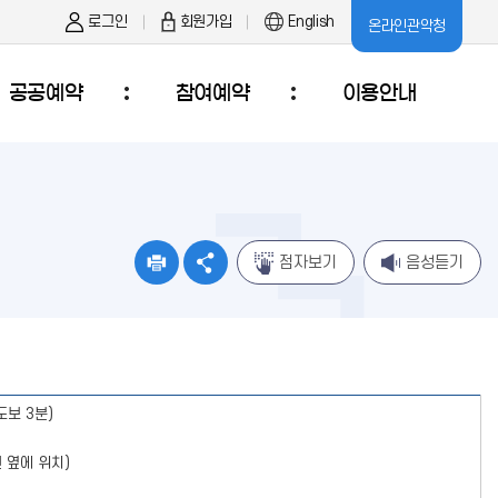
로그인
회원가입
English
온라인관악청
공공예약
참여예약
이용안내
점자보기
음성듣기
도보 3분)
 옆에 위치)