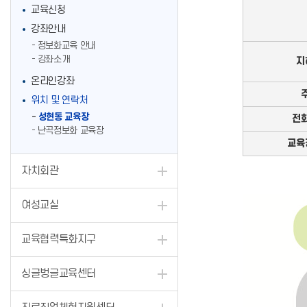
교육신청
강좌안내
정보화교육 안내
강좌소개
지
온라인강좌
위치 및 연락처
성현동 교육장
전
난곡정보화 교육장
교육
자치회관
여성교실
교육협력특화지구
싱글벙글교육센터