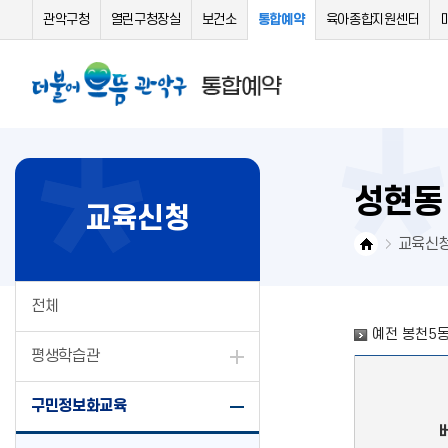
관악구청
열린구청장실
보건소
통합예약
육아종합지원센터
성현동
교육신청
교육신
전체
예전 봉천5동
평생학습관
구민정보화교육