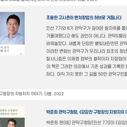
조용한 고시촌이 벤처창업의 허브로 거듭나다
민선 7기와 8기 관악구가 걸어온 발자취를 돌
기울여왔다고 해도 과언이 아니다. 관악S밸
바꿔놓았다. 새롭게 단장한 별빛내린천은 관
이러한 변화는 관악구가 우리나라 최초의 청
잘사니즘은 이재명 정부의 철학이자 지향점이기
이 책은 그러한 의미에서 기존 성과를 기록한
하다. 아직 가지 못한 그 길을 50만 관악구민
청장의 지방자치 이야기. 더봄. 2022
박준희 관악구청장, 《강감찬 구청장의 지방자치 
박준희 현(現) 관악구청장(민선 7기)이 《강