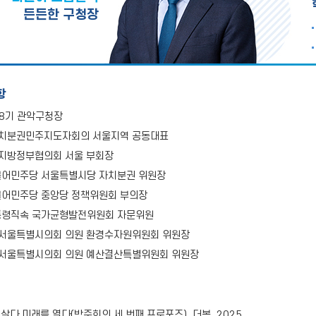
든든한 구청장
항
·8기 관악구청장
치분권민주지도자회의 서울지역 공동대표
지방정부협의회 서울 부회장
불어민주당 서울특별시당 자치분권 위원장
불어민주당 중앙당 정책위원회 부의장
통령직속 국가균형발전위원회 자문위원
 서울특별시의회 의원 환경수자원위원회 위원장
 서울특별시의회 의원 예산결산특별위원회 위원장
살다 미래를 열다(박준희의 세 번째 프로포즈). 더봄. 2025