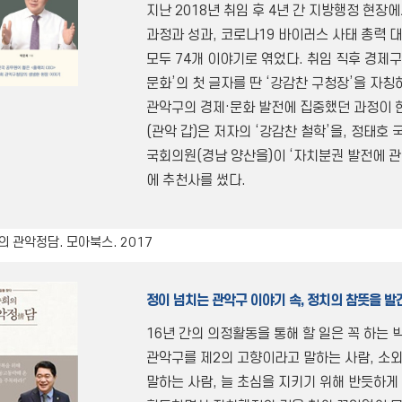
지난 2018년 취임 후 4년 간 지방행정 현장
과정과 성과, 코로나19 바이러스 사태 총력 대
모두 74개 이야기로 엮었다. 취임 직후 경제구
문화’의 첫 글자를 딴 ‘강감찬 구청장’을 자칭
관악구의 경제·문화 발전에 집중했던 과정이 
(관악 갑)은 저자의 ‘강감찬 철학’을, 정태호
국회의원(경남 양산을)이 ‘자치분권 발전에 관
에 추천사를 썼다.
 관악정담. 모아북스. 2017
정이 넘치는 관악구 이야기 속, 정치의 참뜻을 발
16년 간의 의정활동을 통해 할 일은 꼭 하는
관악구를 제2의 고향이라고 말하는 사람, 소
말하는 사람, 늘 초심을 지키기 위해 반듯하게