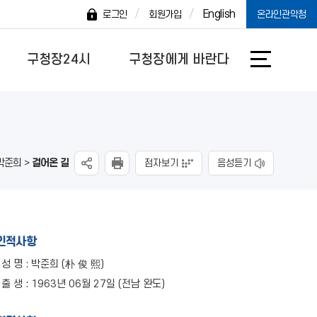
English
로그인
회원가입
온라인관악청
구청장24시
구청장에게 바란다
박준희 >
걸어온 길
점자보기
음성듣기
인적사항
성 명 : 박준희 (朴 俊 熙)
출 생 : 1963년 06월 27일 (전남 완도)