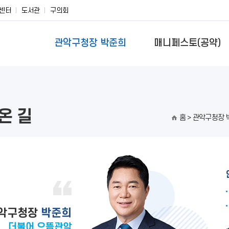
센터
도서관
구의회
관악구청장 박준희
매니페스토(공약)
온 길
홈
> 관악구청장 
악구청장
박준희
더불어 으뜸관악