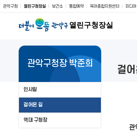
관악구청
열린구청장실
보건소
통합예약
육아종합지원센터
미디어
열린구청장실
관악구청장 박준희
걸어
인사말
걸어온 길
역대 구청장
관