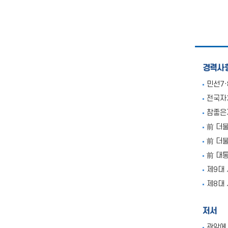
경력사
민선7
전국자
참좋은
前 더
前 더
前 대
제9대
제8대
저서
관악에 