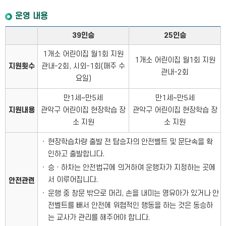
운영 내용
39인승
25인승
1개소 어린이집 월1회 지원
1개소 어린이집 월1회 지원
지원횟수
관내-2회, 시외-1회(매주 수
관내-2회
요일)
만1세~만5세
만1세~만5세
지원내용
관악구 어린이집 현장학습 장
관악구 어린이집 현장학습 장
소 지원
소 지원
현장학습차량 출발 전 탑승자의 안전벨트 및 문단속을 확
인하고 출발합니다.
승ㆍ하차는 안전법규에 의거하여 운행자가 지정하는 곳에
서 이루어집니다.
안전관련
운행 중 창문 밖으로 머리, 손을 내미는 영유아가 있거나 안
전벨트를 빼서 안전에 위협적인 행동을 하는 것은 동승하
는 교사가 관리를 해주어야 합니다.