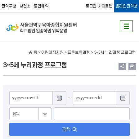
관악구청
보건소
통합예약
로그인
사이트맵
온라인관악청
홈
> 어린이집지원 > 표준보육과정 >
3~5세 누리과정 프로그램
3~5세 누리과정 프로그램
게
~
시
판
검
색
검색