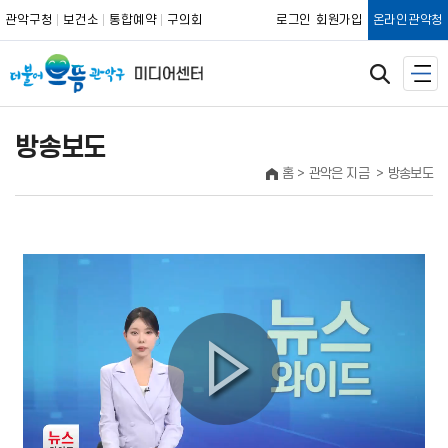
관악구청
보건소
통합예약
구의회
로그인
회원가입
온라인관악청
방송보도
홈
관악은 지금
방송보도