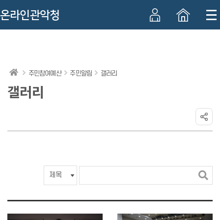
온라인관악청
본
주
하
문
메
단
바
뉴
정
로
바
보
주민참여예산
주민알림
갤러리
가
로
바
갤러리
기
가
로
기
가
기