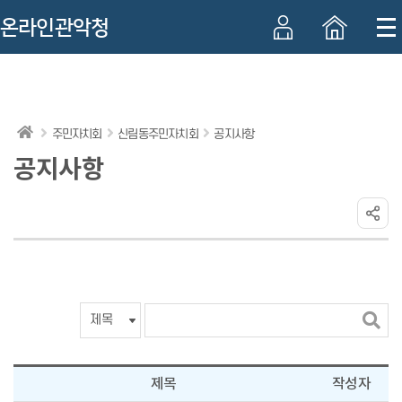
온라인관악청
본
주
하
문
메
단
바
뉴
정
로
바
보
주민자치회
신림동주민자치회
공지사항
가
로
바
공지사항
기
가
로
기
가
기
검
색
어
입
제목
작성자
력