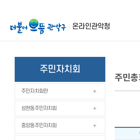
본
주
하
문
메
단
바
뉴
정
온라인관악청
로
바
보
가
로
바
기
가
로
기
가
기
주민자치회
주민총
주민자치회란
성현동주민자치회
중앙동주민자치회