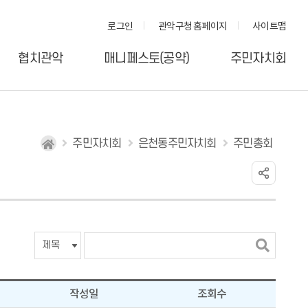
로그인
관악구청 홈페이지
사이트맵
협치관악
매니페스토(공약)
주민자치회
주민자치회
은천동주민자치회
주민총회
검
색
어
입
작성일
조회수
력