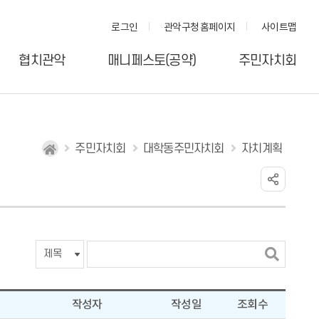
로그인
관악구청 홈페이지
사이트맵
협치관악
매니페스토(공약)
주민자치회
주민자치회
대학동주민자치회
자치계획
검
색
어
입
작성자
작성일
조회수
력