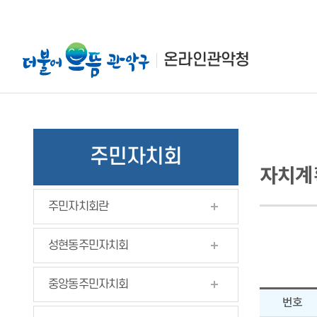
본
주
하
문
메
단
바
뉴
정
온라인관악청
로
바
보
가
로
바
기
가
로
기
가
기
주민자치회
자치계
주민자치회란
성현동주민자치회
중앙동주민자치회
번호