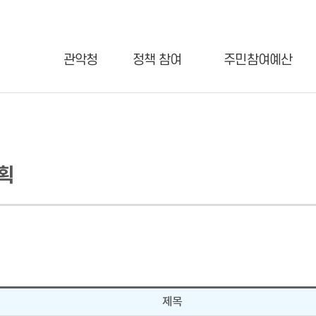
관악청
정책 참여
주민참여예산
획
제목