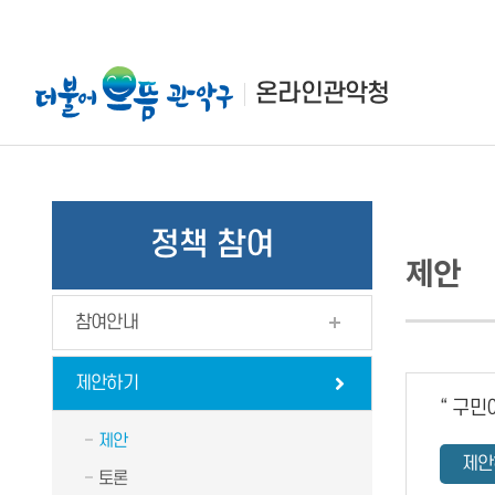
본
주
하
문
메
단
바
뉴
정
온라인관악청
로
바
보
가
로
바
기
가
로
기
가
기
정책 참여
제안
참여안내
제안하기
“ 구민
제안
제안
토론