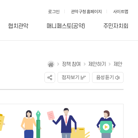
로그인
관악구청 홈페이지
사이트맵
협치관악
매니페스토(공약)
주민자치회
정책 참여
제안하기
제안
점자보기
음성듣기