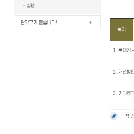
실행
관악구가 묻습니다!
녹지
1. 문제점
2. 개선방
3. 기대효
첨부