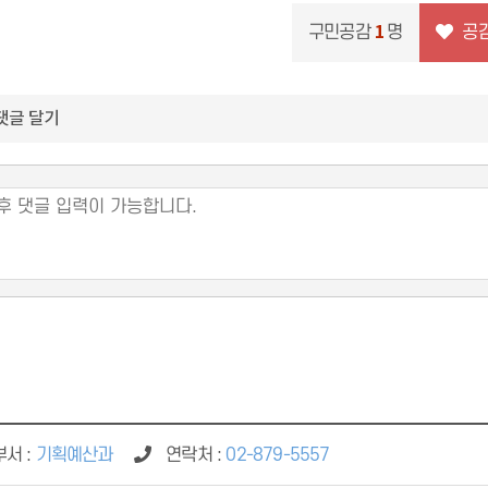
1
구민공감
명
댓글 달기
서 :
기획예산과
연락처 :
02-879-5557